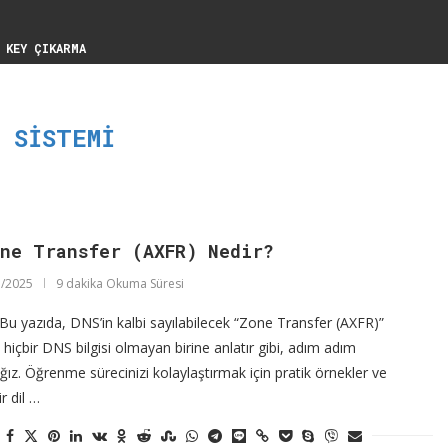
 KEY ÇIKARMA
I SISTEMI
ne Transfer (AXFR) Nedir?
/2025
9 dakika Okuma Süresi
u yazıda, DNS’in kalbi sayılabilecek “Zone Transfer (AXFR)”
 hiçbir DNS bilgisi olmayan birine anlatır gibi, adım adım
ğız. Öğrenme sürecinizi kolaylaştırmak için pratik örnekler ve
r dil …