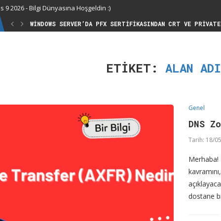
 9 2026 - Bilgi Dünyasına Hoşgeldin :)
WINDOWS SERVER’DA PFX SERTIFIKASINDAN CRT VE PRIVATE
ETIKET:
ALAN AD
Genel
DNS Zo
Tarih:
18/05
Merhaba! B
kavramını,
açıklayaca
dostane bi