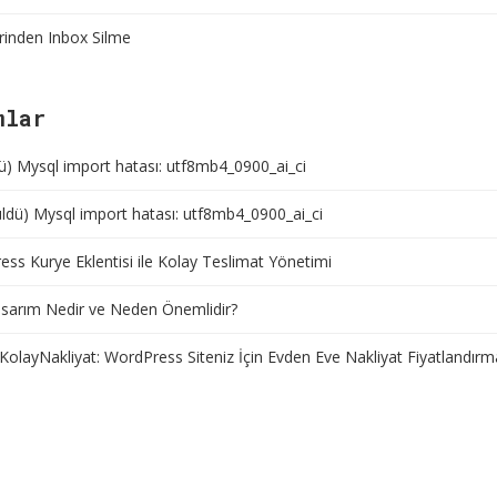
rinden Inbox Silme
mlar
ü) Mysql import hatası: utf8mb4_0900_ai_ci
ldü) Mysql import hatası: utf8mb4_0900_ai_ci
ss Kurye Eklentisi ile Kolay Teslimat Yönetimi
sarım Nedir ve Neden Önemlidir?
KolayNakliyat: WordPress Siteniz İçin Evden Eve Nakliyat Fiyatlandırm