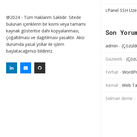
cPanel SSH Üze
@2024 - Tüm Haklarım Saklıdır. Sitede
bulunan içeriklerin bir kısmı veya tamamı
kaynak gösterilse dahi kopyalanması,
Son Yoru
çoğaltılması ve dağıtılması yasaktır. Aksi
durumda yasal yollar ile işlem
admin
-
(Çözüld
başlatacağımızı bildiririz.
Gaziweb
-
(Çözü
Ferhat
-
WordPre
Kemal
-
Web Ta
Selman demir
-