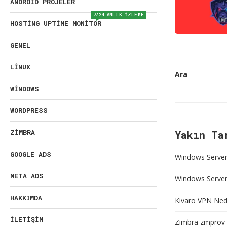
ANDROID PROJELER
7/24 ANLIK İZLEME
HOSTING UPTIME MONITOR
GENEL
LINUX
Ara
WINDOWS
WORDPRESS
ZIMBRA
Yakın Ta
GOOGLE ADS
Windows Server 
META ADS
Windows Server’
HAKKIMDA
Kivaro VPN Nedi
İLETIŞIM
Zimbra zmprov 