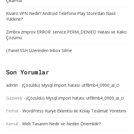
Çıkarma
Kivaro VPN Nedir? Android Telefona Play Store’dan Nasıl
Yüklenir?
Zimbra zmprov ERROR: service.PERM_DENIED Hatası ve Kalıcı
Çözümü
cPanel SSH Üzerinden Inbox Silme
Son Yorumlar
admin
-
(Çözüldü) Mysql import hatası: utf8mb4_0900_ai_ci
Gaziweb
-
(Çözüldü) Mysql import hatası: utf8mb4_0900_ai_ci
Ferhat
-
WordPress Kurye Eklentisi ile Kolay Teslimat Yönetimi
Kemal
-
Web Tasarım Nedir ve Neden Önemlidir?