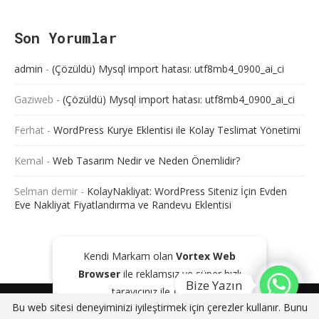
Son Yorumlar
admin
-
(Çözüldü) Mysql import hatası: utf8mb4_0900_ai_ci
Gaziweb
-
(Çözüldü) Mysql import hatası: utf8mb4_0900_ai_ci
Ferhat
-
WordPress Kurye Eklentisi ile Kolay Teslimat Yönetimi
Kemal
-
Web Tasarım Nedir ve Neden Önemlidir?
Selman demir
-
KolayNakliyat: WordPress Siteniz İçin Evden
Eve Nakliyat Fiyatlandırma ve Randevu Eklentisi
Kendi Markam olan
Vortex Web
Browser
ile reklamsız ve süper hızlı
Bize Yazın
tarayıcınız ile gezinin!
@2024 - Tüm Haklarım Saklıdır. Sitede bulunan içeriklerin bir kısmı veya
Bu web sitesi deneyiminizi iyileştirmek için çerezler kullanır. Bunu
tamamı kaynak gösterilse dahi kopyalanması, çoğaltılması ve