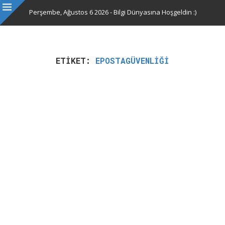
Perşembe, Ağustos 6 2026 - Bilgi Dünyasına Hoşgeldin :)
ETIKET:
EPOSTAGÜVENLIĞI