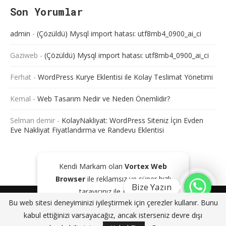
Son Yorumlar
admin
-
(Çözüldü) Mysql import hatası: utf8mb4_0900_ai_ci
Gaziweb
-
(Çözüldü) Mysql import hatası: utf8mb4_0900_ai_ci
Ferhat
-
WordPress Kurye Eklentisi ile Kolay Teslimat Yönetimi
Kemal
-
Web Tasarım Nedir ve Neden Önemlidir?
Selman demir
-
KolayNakliyat: WordPress Siteniz İçin Evden
Eve Nakliyat Fiyatlandırma ve Randevu Eklentisi
Kendi Markam olan
Vortex Web
Browser
ile reklamsız ve süper hızlı
Bize Yazın
tarayıcınız ile gezinin!
@2024 - Tüm Haklarım Saklıdır. Sitede bulunan içeriklerin bir kısmı veya
Bu web sitesi deneyiminizi iyileştirmek için çerezler kullanır. Bunu
tamamı kaynak gösterilse dahi kopyalanması, çoğaltılması ve
GOOGLE PLAY'DEN İNDIR
KAPAT
kabul ettiğinizi varsayacağız, ancak isterseniz devre dışı
dağıtılması yasaktır. Aksi durumda yasal yollar ile işlem başlatacağımızı
bildiririz.