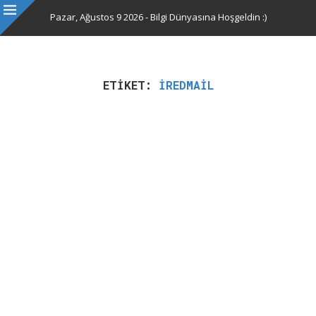
Pazar, Ağustos 9 2026 - Bilgi Dünyasına Hoşgeldin :)
ETIKET:
IREDMAIL