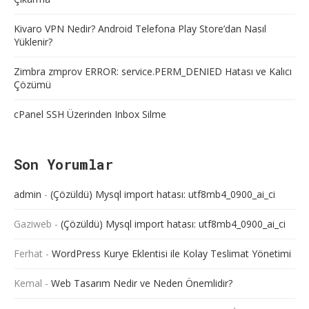
Kivaro VPN Nedir? Android Telefona Play Store’dan Nasıl
Yüklenir?
Zimbra zmprov ERROR: service.PERM_DENIED Hatası ve Kalıcı
Çözümü
cPanel SSH Üzerinden Inbox Silme
Son Yorumlar
admin
-
(Çözüldü) Mysql import hatası: utf8mb4_0900_ai_ci
Gaziweb
-
(Çözüldü) Mysql import hatası: utf8mb4_0900_ai_ci
Ferhat
-
WordPress Kurye Eklentisi ile Kolay Teslimat Yönetimi
Kemal
-
Web Tasarım Nedir ve Neden Önemlidir?