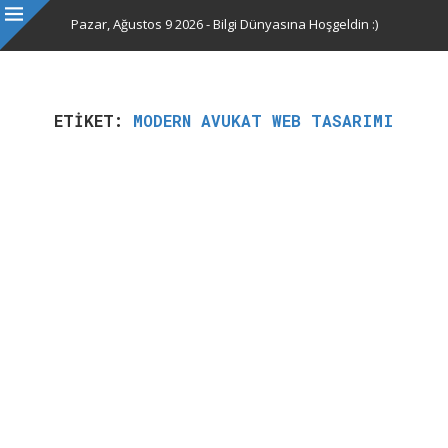
Pazar, Ağustos 9 2026 - Bilgi Dünyasına Hoşgeldin :)
ETIKET:
MODERN AVUKAT WEB TASARIMI