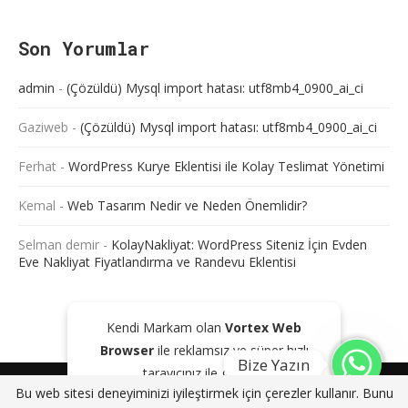
Son Yorumlar
admin
-
(Çözüldü) Mysql import hatası: utf8mb4_0900_ai_ci
Gaziweb
-
(Çözüldü) Mysql import hatası: utf8mb4_0900_ai_ci
Ferhat
-
WordPress Kurye Eklentisi ile Kolay Teslimat Yönetimi
Kemal
-
Web Tasarım Nedir ve Neden Önemlidir?
Selman demir
-
KolayNakliyat: WordPress Siteniz İçin Evden
Eve Nakliyat Fiyatlandırma ve Randevu Eklentisi
Kendi Markam olan
Vortex Web
Browser
ile reklamsız ve süper hızlı
Bize Yazın
tarayıcınız ile gezinin!
@2024 - Tüm Haklarım Saklıdır. Sitede bulunan içeriklerin bir kısmı veya
Bu web sitesi deneyiminizi iyileştirmek için çerezler kullanır. Bunu
tamamı kaynak gösterilse dahi kopyalanması, çoğaltılması ve