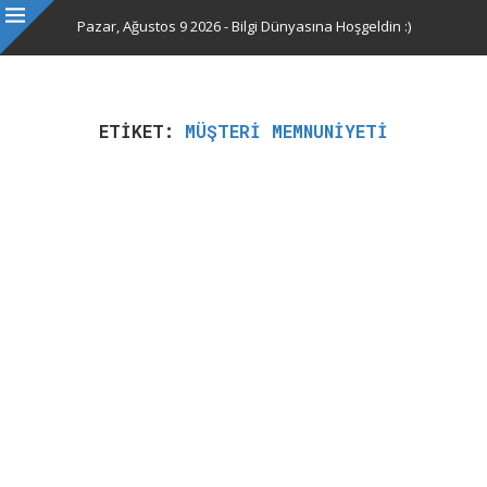
Pazar, Ağustos 9 2026 - Bilgi Dünyasına Hoşgeldin :)
ETIKET:
MÜŞTERI MEMNUNIYETI