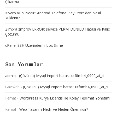
Çıkarma
Kivaro VPN Nedir? Android Telefona Play Store’dan Nasıl
Yüklenir?
Zimbra zmprov ERROR: service.PERM_DENIED Hatası ve Kalıcı
Çözümü
cPanel SSH Üzerinden Inbox Silme
Son Yorumlar
admin
-
(Çözüldü) Mysql import hatası: utf8mb4_0900_ai_ci
Gaziweb
-
(Çözüldü) Mysql import hatası: utf8mb4_0900_ai_ci
Ferhat
-
WordPress Kurye Eklentisi ile Kolay Teslimat Yönetimi
Kemal
-
Web Tasarım Nedir ve Neden Önemlidir?