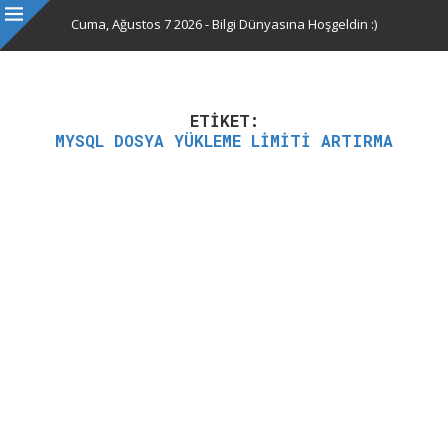
Cuma, Ağustos 7 2026 - Bilgi Dünyasına Hoşgeldin :)
ETIKET:
MYSQL DOSYA YÜKLEME LIMITI ARTIRMA