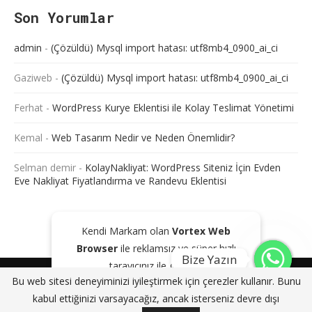
Son Yorumlar
admin
-
(Çözüldü) Mysql import hatası: utf8mb4_0900_ai_ci
Gaziweb
-
(Çözüldü) Mysql import hatası: utf8mb4_0900_ai_ci
Ferhat
-
WordPress Kurye Eklentisi ile Kolay Teslimat Yönetimi
Kemal
-
Web Tasarım Nedir ve Neden Önemlidir?
Selman demir
-
KolayNakliyat: WordPress Siteniz İçin Evden
Eve Nakliyat Fiyatlandırma ve Randevu Eklentisi
Kendi Markam olan
Vortex Web
Browser
ile reklamsız ve süper hızlı
Bize Yazın
tarayıcınız ile gezinin!
@2024 - Tüm Haklarım Saklıdır. Sitede bulunan içeriklerin bir kısmı veya
Bu web sitesi deneyiminizi iyileştirmek için çerezler kullanır. Bunu
tamamı kaynak gösterilse dahi kopyalanması, çoğaltılması ve
GOOGLE PLAY'DEN İNDIR
KAPAT
kabul ettiğinizi varsayacağız, ancak isterseniz devre dışı
dağıtılması yasaktır. Aksi durumda yasal yollar ile işlem başlatacağımızı
bildiririz.