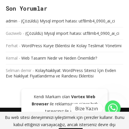
Son Yorumlar
admin
-
(Çözüldü) Mysql import hatası: utf8mb4_0900_ai_ci
Gaziweb
-
(Çözüldü) Mysql import hatası: utf8mb4_0900_ai_ci
Ferhat
-
WordPress Kurye Eklentisi ile Kolay Teslimat Yönetimi
Kemal
-
Web Tasarım Nedir ve Neden Önemlidir?
Selman demir
-
KolayNakliyat: WordPress Siteniz İçin Evden
Eve Nakliyat Fiyatlandırma ve Randevu Eklentisi
Kendi Markam olan
Vortex Web
Browser
ile reklamsız ve süper hızlı
Bize Yazın
tarayıcınız ile gezinin!
@2024 - Tüm Haklarım Saklıdır. Sitede bulunan içeriklerin bir kısmı veya
Bu web sitesi deneyiminizi iyileştirmek için çerezler kullanır. Bunu
tamamı kaynak gösterilse dahi kopyalanması, çoğaltılması ve
GOOGLE PLAY'DEN İNDIR
KAPAT
kabul ettiğinizi varsayacağız, ancak isterseniz devre dışı
dağıtılması yasaktır. Aksi durumda yasal yollar ile işlem başlatacağımızı