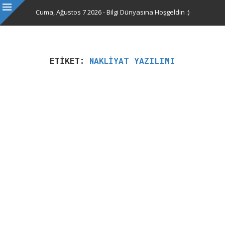
Cuma, Ağustos 7 2026 - Bilgi Dünyasına Hoşgeldin :)
ETIKET:
NAKLIYAT YAZILIMI