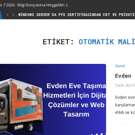
 7 2026 - Bilgi Dünyasına Hoşgeldin :)
WINDOWS SERVER’DA PFX SERTIFIKASINDAN CRT VE PRIVATE
ETIKET:
OTOMATIK MAL
Genel
Evden 
Tarih:
02/11
Evden eve 
karşılama
etkili ve 