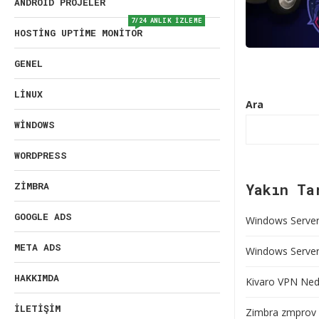
ANDROID PROJELER
7/24 ANLIK İZLEME
HOSTING UPTIME MONITOR
GENEL
LINUX
Ara
WINDOWS
WORDPRESS
ZIMBRA
Yakın Ta
GOOGLE ADS
Windows Server 
META ADS
Windows Server’
HAKKIMDA
Kivaro VPN Nedi
İLETIŞIM
Zimbra zmprov 