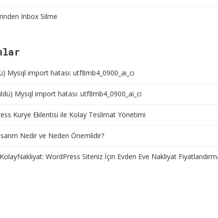
rinden Inbox Silme
mlar
ü) Mysql import hatası: utf8mb4_0900_ai_ci
ldü) Mysql import hatası: utf8mb4_0900_ai_ci
ss Kurye Eklentisi ile Kolay Teslimat Yönetimi
sarım Nedir ve Neden Önemlidir?
KolayNakliyat: WordPress Siteniz İçin Evden Eve Nakliyat Fiyatlandırm