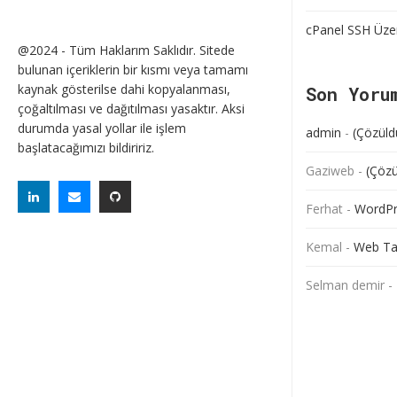
cPanel SSH Üze
@2024 - Tüm Haklarım Saklıdır. Sitede
bulunan içeriklerin bir kısmı veya tamamı
kaynak gösterilse dahi kopyalanması,
Son Yoru
çoğaltılması ve dağıtılması yasaktır. Aksi
durumda yasal yollar ile işlem
admin
-
(Çözüld
başlatacağımızı bildiririz.
Gaziweb
-
(Çözü
Ferhat
-
WordPre
Kemal
-
Web Ta
Selman demir
-