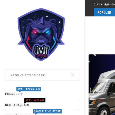
Cuma, Ağustos
POPÜLER
ÖZEL TEKNOLOJI
PROJELER
ÖZEL KODLAMA
WEB ARAÇLARI
GOOGLE PLAY STORE