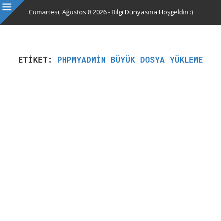
Cumartesi, Ağustos 8 2026 - Bilgi Dünyasına Hoşgeldin :)
ETIKET:
PHPMYADMIN BÜYÜK DOSYA YÜKLEME