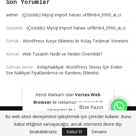
Son Yorumlar
admin
-
(Çözüldü) Mysql import hatası: utf8mb4_0900_ai_ci
Gaziweb
-
(Çözüldü) Mysql import hatası: utf8mb4_0900_ai_ci
Ferhat
-
WordPress Kurye Eklentisi ile Kolay Teslimat Yönetimi
Kemal
-
Web Tasarım Nedir ve Neden Önemlidir?
Selman demir
-
KolayNakliyat: WordPress Siteniz İçin Evden
Eve Nakliyat Fiyatlandırma ve Randevu Eklentisi
Kendi Markam olan
Vortex Web
Browser
ile reklamsız ve süper hızlı
Bize Yazın
tarayıcınız ile gezinin!
@2024 - Tüm Haklarım Saklıdır. Sitede bulunan içeriklerin bir kısmı veya
Bu web sitesi deneyiminizi iyileştirmek için çerezler kullanır. Bunu
tamamı kaynak gösterilse dahi kopyalanması, çoğaltılması ve
GOOGLE PLAY'DEN İNDIR
KAPAT
kabul ettiğinizi varsayacağız, ancak isterseniz devre dışı
dağıtılması yasaktır. Aksi durumda yasal yollar ile işlem başlatacağımızı
bildiririz.
bırakabilirsiniz.
Kabul Et
Devamı