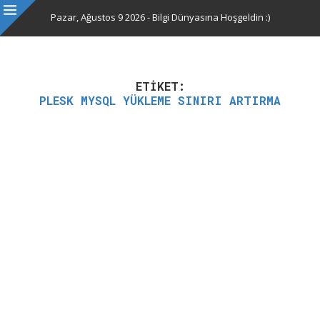
Pazar, Ağustos 9 2026 - Bilgi Dünyasına Hoşgeldin :)
ETIKET:
PLESK MYSQL YÜKLEME SINIRI ARTIRMA