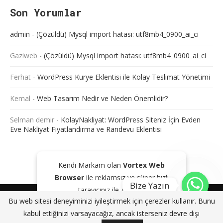
Son Yorumlar
admin
-
(Çözüldü) Mysql import hatası: utf8mb4_0900_ai_ci
Gaziweb
-
(Çözüldü) Mysql import hatası: utf8mb4_0900_ai_ci
Ferhat
-
WordPress Kurye Eklentisi ile Kolay Teslimat Yönetimi
Kemal
-
Web Tasarım Nedir ve Neden Önemlidir?
Selman demir
-
KolayNakliyat: WordPress Siteniz İçin Evden
Eve Nakliyat Fiyatlandırma ve Randevu Eklentisi
Kendi Markam olan
Vortex Web
Browser
ile reklamsız ve süper hızlı
Bize Yazın
tarayıcınız ile gezinin!
@2024 - Tüm Haklarım Saklıdır. Sitede bulunan içeriklerin bir kısmı veya
Bu web sitesi deneyiminizi iyileştirmek için çerezler kullanır. Bunu
tamamı kaynak gösterilse dahi kopyalanması, çoğaltılması ve
GOOGLE PLAY'DEN İNDIR
KAPAT
kabul ettiğinizi varsayacağız, ancak isterseniz devre dışı
dağıtılması yasaktır. Aksi durumda yasal yollar ile işlem başlatacağımızı
bildiririz.