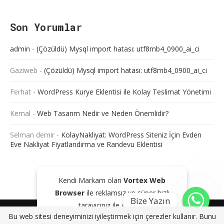
Son Yorumlar
admin
-
(Çözüldü) Mysql import hatası: utf8mb4_0900_ai_ci
Gaziweb
-
(Çözüldü) Mysql import hatası: utf8mb4_0900_ai_ci
Ferhat
-
WordPress Kurye Eklentisi ile Kolay Teslimat Yönetimi
Kemal
-
Web Tasarım Nedir ve Neden Önemlidir?
Selman demir
-
KolayNakliyat: WordPress Siteniz İçin Evden
Eve Nakliyat Fiyatlandırma ve Randevu Eklentisi
Kendi Markam olan
Vortex Web
Browser
ile reklamsız ve süper hızlı
Bize Yazın
tarayıcınız ile gezinin!
@2024 - Tüm Haklarım Saklıdır. Sitede bulunan içeriklerin bir kısmı veya
Bu web sitesi deneyiminizi iyileştirmek için çerezler kullanır. Bunu
tamamı kaynak gösterilse dahi kopyalanması, çoğaltılması ve