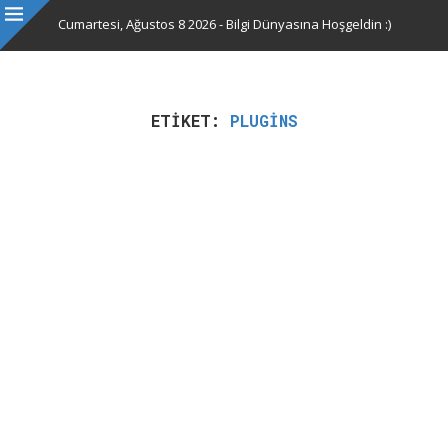
Cumartesi, Ağustos 8 2026 - Bilgi Dünyasına Hoşgeldin :)
ETIKET:
PLUGINS