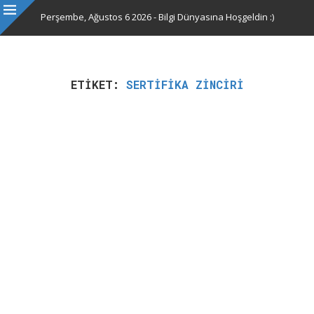
Perşembe, Ağustos 6 2026 - Bilgi Dünyasına Hoşgeldin :)
ETIKET:
SERTIFIKA ZINCIRI