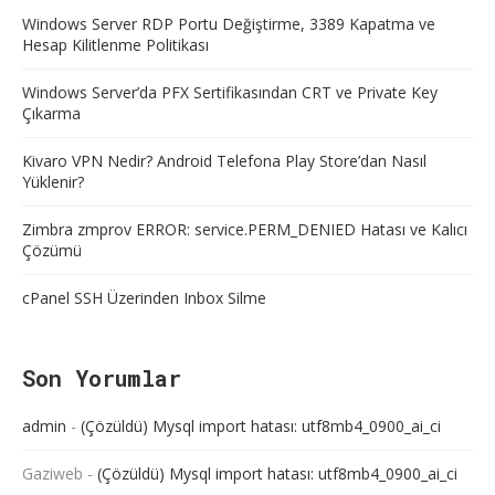
Windows Server RDP Portu Değiştirme, 3389 Kapatma ve
Hesap Kilitlenme Politikası
Windows Server’da PFX Sertifikasından CRT ve Private Key
Çıkarma
Kivaro VPN Nedir? Android Telefona Play Store’dan Nasıl
Yüklenir?
Zimbra zmprov ERROR: service.PERM_DENIED Hatası ve Kalıcı
Çözümü
cPanel SSH Üzerinden Inbox Silme
Son Yorumlar
admin
-
(Çözüldü) Mysql import hatası: utf8mb4_0900_ai_ci
Gaziweb
-
(Çözüldü) Mysql import hatası: utf8mb4_0900_ai_ci