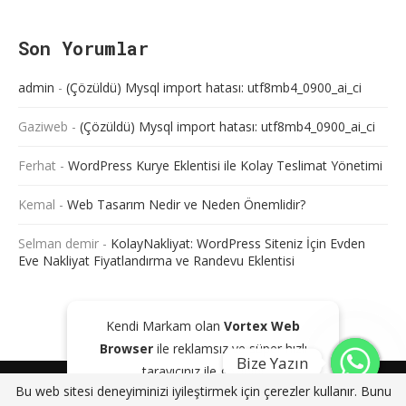
Son Yorumlar
admin
-
(Çözüldü) Mysql import hatası: utf8mb4_0900_ai_ci
Gaziweb
-
(Çözüldü) Mysql import hatası: utf8mb4_0900_ai_ci
Ferhat
-
WordPress Kurye Eklentisi ile Kolay Teslimat Yönetimi
Kemal
-
Web Tasarım Nedir ve Neden Önemlidir?
Selman demir
-
KolayNakliyat: WordPress Siteniz İçin Evden
Eve Nakliyat Fiyatlandırma ve Randevu Eklentisi
Kendi Markam olan
Vortex Web
Browser
ile reklamsız ve süper hızlı
Bize Yazın
tarayıcınız ile gezinin!
@2024 - Tüm Haklarım Saklıdır. Sitede bulunan içeriklerin bir kısmı veya
Bu web sitesi deneyiminizi iyileştirmek için çerezler kullanır. Bunu
tamamı kaynak gösterilse dahi kopyalanması, çoğaltılması ve