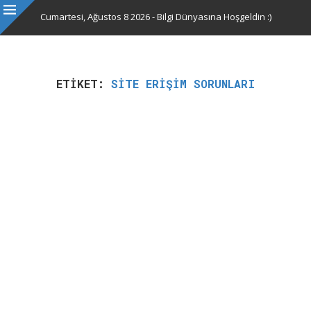
Cumartesi, Ağustos 8 2026 - Bilgi Dünyasına Hoşgeldin :)
ETIKET:
SITE ERIŞIM SORUNLARI