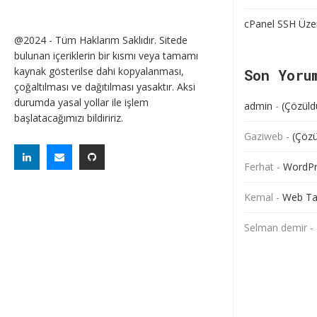
cPanel SSH Üze
@2024 - Tüm Haklarım Saklıdır. Sitede
bulunan içeriklerin bir kısmı veya tamamı
kaynak gösterilse dahi kopyalanması,
Son Yoru
çoğaltılması ve dağıtılması yasaktır. Aksi
durumda yasal yollar ile işlem
admin
-
(Çözüld
başlatacağımızı bildiririz.
Gaziweb
-
(Çözü
Ferhat
-
WordPre
Kemal
-
Web Ta
Selman demir
-