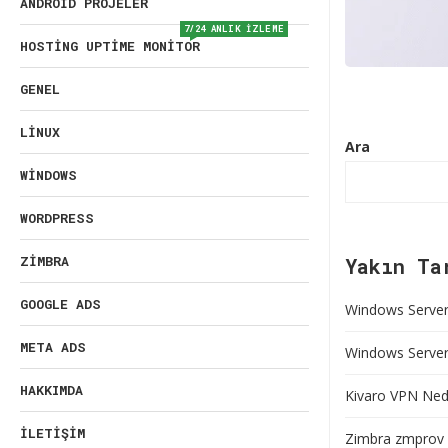
ANDROID PROJELER
7/24 ANLIK İZLEME
HOSTING UPTIME MONITOR
GENEL
LINUX
Ara
WINDOWS
WORDPRESS
ZIMBRA
Yakın Ta
GOOGLE ADS
Windows Server 
META ADS
Windows Server’
HAKKIMDA
Kivaro VPN Nedi
İLETIŞIM
Zimbra zmprov 