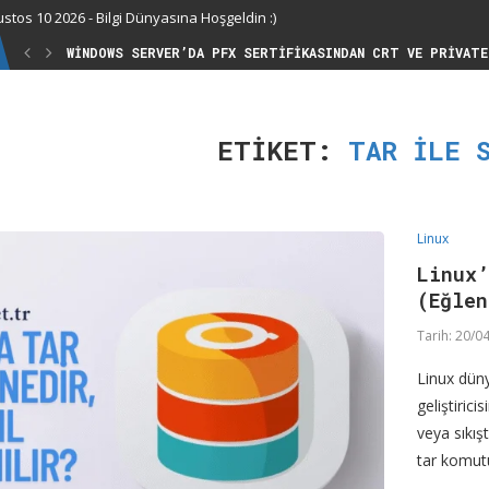
stos 10 2026 - Bilgi Dünyasına Hoşgeldin :)
WINDOWS SERVER’DA PFX SERTIFIKASINDAN CRT VE PRIVATE
ETIKET:
TAR ILE 
Linux
Linux
(Eğlen
Tarih:
20/04
Linux düny
geliştiric
veya sıkış
tar komut