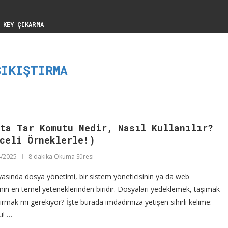
 KEY ÇIKARMA
SIKIŞTIRMA
’ta Tar Komutu Nedir, Nasıl Kullanılır?
celi Örneklerle!)
/2025
8 dakika Okuma Süresi
asında dosya yönetimi, bir sistem yöneticisinin ya da web
isinin en temel yeteneklerinden biridir. Dosyaları yedeklemek, taşımak
tırmak mı gerekiyor? İşte burada imdadımıza yetişen sihirli kelime:
u! …