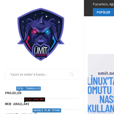
Pazartesi, Ağu
POPÜLER
ÖZEL TEKNOLOJI
PROJELER
ÖZEL KODLAMA
WEB ARAÇLARI
GOOGLE PLAY STORE