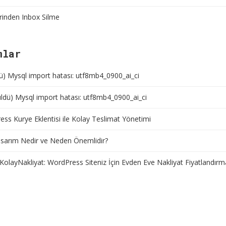
rinden Inbox Silme
mlar
ü) Mysql import hatası: utf8mb4_0900_ai_ci
ldü) Mysql import hatası: utf8mb4_0900_ai_ci
ss Kurye Eklentisi ile Kolay Teslimat Yönetimi
sarım Nedir ve Neden Önemlidir?
KolayNakliyat: WordPress Siteniz İçin Evden Eve Nakliyat Fiyatlandırm