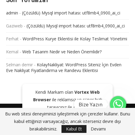
admin
-
(Çözüldü) Mysql import hatası: utf8mb4_0900_ai_ci
Gaziweb
-
(Çözüldü) Mysql import hatası: utf8mb4_0900_ai_ci
Ferhat
-
WordPress Kurye Eklentisi ile Kolay Teslimat Yönetimi
Kemal
-
Web Tasarım Nedir ve Neden Önemlidir?
Selman demir
-
KolayNakliyat: WordPress Siteniz İçin Evden
Eve Nakliyat Fiyatlandırma ve Randevu Eklentisi
Kendi Markam olan
Vortex Web
Browser
ile reklamsız ve süper hızlı
Bize Yazın
tarayıcınız ile gezinin!
@2024 - Tüm Haklarım Saklıdır. Sitede bulunan içeriklerin bir kısmı veya
Bu web sitesi deneyiminizi iyileştirmek için çerezler kullanır. Bunu
tamamı kaynak gösterilse dahi kopyalanması, çoğaltılması ve
GOOGLE PLAY'DEN İNDIR
KAPAT
kabul ettiğinizi varsayacağız, ancak isterseniz devre dışı
dağıtılması yasaktır. Aksi durumda yasal yollar ile işlem başlatacağımızı
bildiririz.
bırakabilirsiniz.
Kabul Et
Devamı