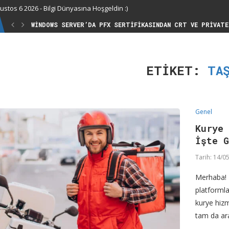
stos 6 2026 - Bilgi Dünyasına Hoşgeldin :)
WINDOWS SERVER’DA PFX SERTIFIKASINDAN CRT VE PRIVATE
ETIKET:
TA
Genel
Kurye 
İşte 
Tarih:
14/05
Merhaba! D
platformla
kurye hizm
tam da ar