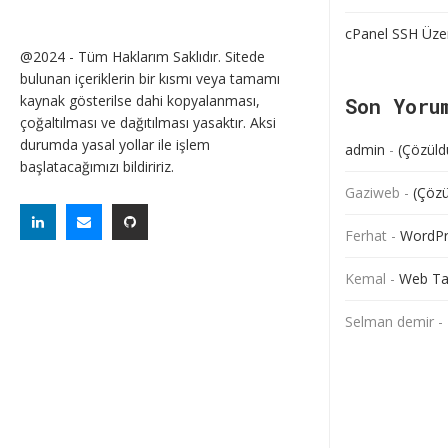
cPanel SSH Üze
@2024 - Tüm Haklarım Saklıdır. Sitede
bulunan içeriklerin bir kısmı veya tamamı
kaynak gösterilse dahi kopyalanması,
Son Yoru
çoğaltılması ve dağıtılması yasaktır. Aksi
durumda yasal yollar ile işlem
admin
-
(Çözüld
başlatacağımızı bildiririz.
Gaziweb
-
(Çözü
Ferhat
-
WordPre
Kemal
-
Web Ta
Selman demir
-