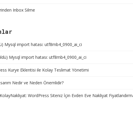
rinden Inbox Silme
mlar
ü) Mysql import hatası: utf8mb4_0900_ai_ci
ldü) Mysql import hatası: utf8mb4_0900_ai_ci
ss Kurye Eklentisi ile Kolay Teslimat Yönetimi
sarım Nedir ve Neden Önemlidir?
KolayNakliyat: WordPress Siteniz İçin Evden Eve Nakliyat Fiyatlandırm