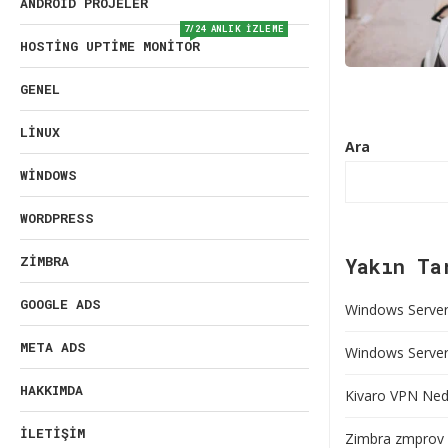
ANDROID PROJELER
7/24 ANLIK İZLEME
HOSTING UPTIME MONITOR
GENEL
LINUX
Ara
WINDOWS
WORDPRESS
ZIMBRA
Yakın Ta
GOOGLE ADS
Windows Server 
META ADS
Windows Server’
HAKKIMDA
Kivaro VPN Nedi
İLETIŞIM
Zimbra zmprov 