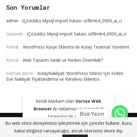
Son Yorumlar
admin
-
(Çözüldü) Mysql import hatası: utf8mb4_0900_ai_ci
Gaziweb
-
(Çözüldü) Mysql import hatası: utf8mb4_0900_ai_ci
Ferhat
-
WordPress Kurye Eklentisi ile Kolay Teslimat Yönetimi
Kemal
-
Web Tasarım Nedir ve Neden Önemlidir?
Selman demir
-
KolayNakliyat: WordPress Siteniz İçin Evden
Eve Nakliyat Fiyatlandırma ve Randevu Eklentisi
Kendi Markam olan
Vortex Web
Browser
ile reklamsız ve süper hızlı
Bize Yazın
tarayıcınız ile gezinin!
@2024 - Tüm Haklarım Saklıdır. Sitede bulunan içeriklerin bir kısmı veya
Bu web sitesi deneyiminizi iyileştirmek için çerezler kullanır. Bunu
tamamı kaynak gösterilse dahi kopyalanması, çoğaltılması ve
GOOGLE PLAY'DEN İNDIR
KAPAT
kabul ettiğinizi varsayacağız, ancak isterseniz devre dışı
dağıtılması yasaktır. Aksi durumda yasal yollar ile işlem başlatacağımızı
bildiririz.