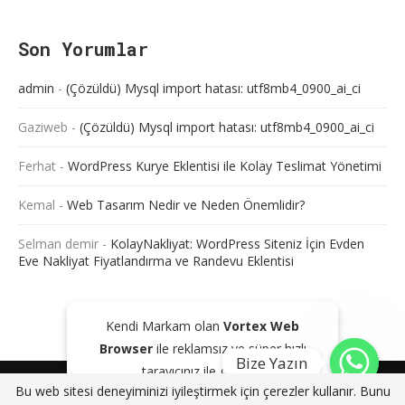
Son Yorumlar
admin
-
(Çözüldü) Mysql import hatası: utf8mb4_0900_ai_ci
Gaziweb
-
(Çözüldü) Mysql import hatası: utf8mb4_0900_ai_ci
Ferhat
-
WordPress Kurye Eklentisi ile Kolay Teslimat Yönetimi
Kemal
-
Web Tasarım Nedir ve Neden Önemlidir?
Selman demir
-
KolayNakliyat: WordPress Siteniz İçin Evden
Eve Nakliyat Fiyatlandırma ve Randevu Eklentisi
Kendi Markam olan
Vortex Web
Browser
ile reklamsız ve süper hızlı
Bize Yazın
tarayıcınız ile gezinin!
@2024 - Tüm Haklarım Saklıdır. Sitede bulunan içeriklerin bir kısmı veya
Bu web sitesi deneyiminizi iyileştirmek için çerezler kullanır. Bunu
tamamı kaynak gösterilse dahi kopyalanması, çoğaltılması ve