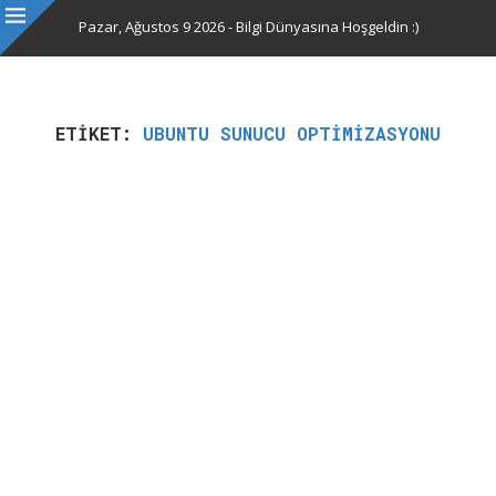
Pazar, Ağustos 9 2026 - Bilgi Dünyasına Hoşgeldin :)
ETIKET:
UBUNTU SUNUCU OPTIMIZASYONU