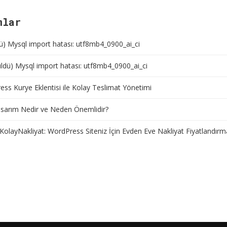
mlar
ü) Mysql import hatası: utf8mb4_0900_ai_ci
ldü) Mysql import hatası: utf8mb4_0900_ai_ci
ss Kurye Eklentisi ile Kolay Teslimat Yönetimi
sarım Nedir ve Neden Önemlidir?
KolayNakliyat: WordPress Siteniz İçin Evden Eve Nakliyat Fiyatlandırm