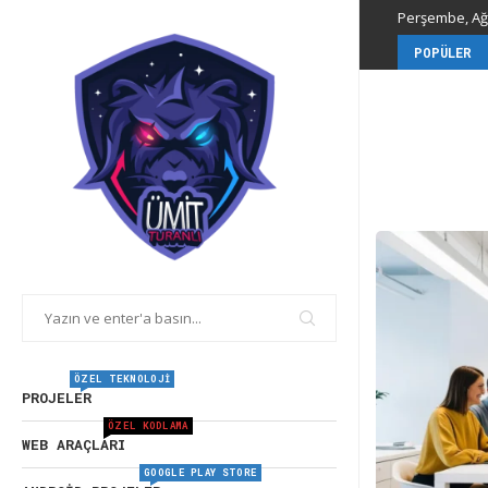
Perşembe, Ağu
POPÜLER
ÖZEL TEKNOLOJI
PROJELER
ÖZEL KODLAMA
WEB ARAÇLARI
GOOGLE PLAY STORE