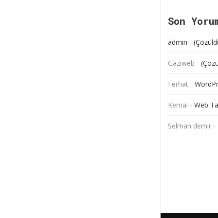
Son Yoru
admin
-
(Çözüld
Gaziweb
-
(Çözü
Ferhat
-
WordPre
Kemal
-
Web Ta
Selman demir
-