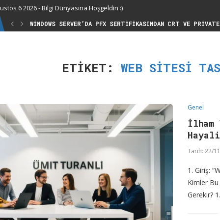
stos 6 2026 - Bilgi Dünyasına Hoşgeldin :)
WINDOWS SERVER’DA PFX SERTIFIKASINDAN CRT VE PRIVATE
ETIKET:
WEB SITESI TA
Genel
İlham 
Hayal
Tarih:
22/11
1. Giriş: 
Kimler Bu
Gerekir? 1