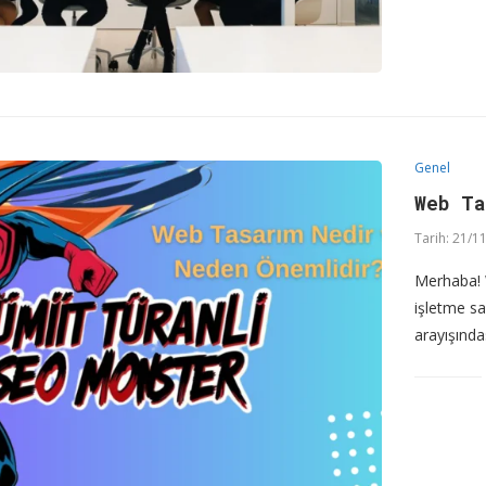
Genel
Web T
Tarih:
21/11
Merhaba! 
işletme sa
arayışında