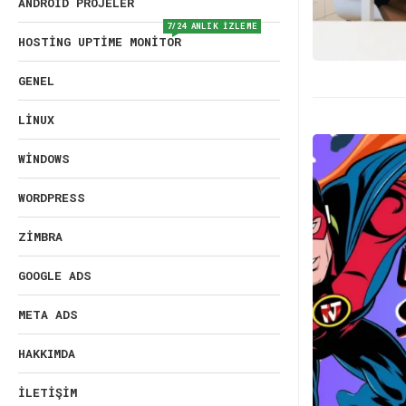
ANDROID PROJELER
7/24 ANLIK İZLEME
HOSTING UPTIME MONITOR
GENEL
LINUX
WINDOWS
WORDPRESS
ZIMBRA
GOOGLE ADS
META ADS
HAKKIMDA
İLETIŞIM