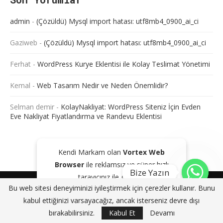
admin
-
(Çözüldü) Mysql import hatası: utf8mb4_0900_ai_ci
Gaziweb
-
(Çözüldü) Mysql import hatası: utf8mb4_0900_ai_ci
Ferhat
-
WordPress Kurye Eklentisi ile Kolay Teslimat Yönetimi
Kemal
-
Web Tasarım Nedir ve Neden Önemlidir?
Selman demir
-
KolayNakliyat: WordPress Siteniz İçin Evden
Eve Nakliyat Fiyatlandırma ve Randevu Eklentisi
Kendi Markam olan
Vortex Web
Browser
ile reklamsız ve süper hızlı
Bize Yazın
tarayıcınız ile gezinin!
@2024 - Tüm Haklarım Saklıdır. Sitede bulunan içeriklerin bir kısmı veya
Bu web sitesi deneyiminizi iyileştirmek için çerezler kullanır. Bunu
tamamı kaynak gösterilse dahi kopyalanması, çoğaltılması ve
GOOGLE PLAY'DEN İNDIR
KAPAT
kabul ettiğinizi varsayacağız, ancak isterseniz devre dışı
dağıtılması yasaktır. Aksi durumda yasal yollar ile işlem başlatacağımızı
bildiririz.
bırakabilirsiniz.
Kabul Et
Devamı