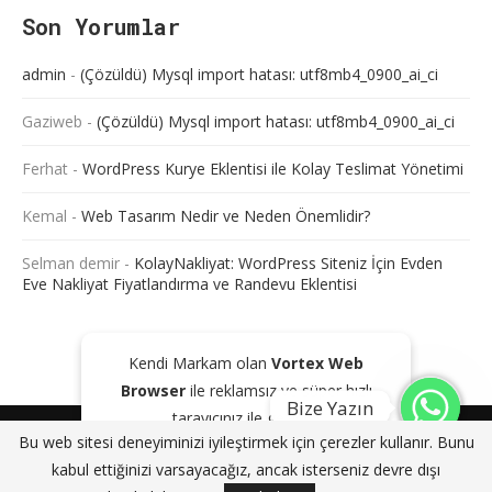
Son Yorumlar
admin
-
(Çözüldü) Mysql import hatası: utf8mb4_0900_ai_ci
Gaziweb
-
(Çözüldü) Mysql import hatası: utf8mb4_0900_ai_ci
Ferhat
-
WordPress Kurye Eklentisi ile Kolay Teslimat Yönetimi
Kemal
-
Web Tasarım Nedir ve Neden Önemlidir?
Selman demir
-
KolayNakliyat: WordPress Siteniz İçin Evden
Eve Nakliyat Fiyatlandırma ve Randevu Eklentisi
Kendi Markam olan
Vortex Web
Browser
ile reklamsız ve süper hızlı
Bize Yazın
tarayıcınız ile gezinin!
@2024 - Tüm Haklarım Saklıdır. Sitede bulunan içeriklerin bir kısmı veya
Bu web sitesi deneyiminizi iyileştirmek için çerezler kullanır. Bunu
tamamı kaynak gösterilse dahi kopyalanması, çoğaltılması ve
GOOGLE PLAY'DEN İNDIR
KAPAT
kabul ettiğinizi varsayacağız, ancak isterseniz devre dışı
dağıtılması yasaktır. Aksi durumda yasal yollar ile işlem başlatacağımızı
bildiririz.