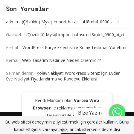
Son Yorumlar
admin
-
(Çözüldü) Mysql import hatası: utf8mb4_0900_ai_ci
Gaziweb
-
(Çözüldü) Mysql import hatası: utf8mb4_0900_ai_ci
Ferhat
-
WordPress Kurye Eklentisi ile Kolay Teslimat Yönetimi
Kemal
-
Web Tasarım Nedir ve Neden Önemlidir?
Selman demir
-
KolayNakliyat: WordPress Siteniz İçin Evden
Eve Nakliyat Fiyatlandırma ve Randevu Eklentisi
Kendi Markam olan
Vortex Web
Browser
ile reklamsız ve süper hızlı
Bize Yazın
tarayıcınız ile gezinin!
@2024 - Tüm Haklarım Saklıdır. Sitede bulunan içeriklerin bir kısmı veya
Bu web sitesi deneyiminizi iyileştirmek için çerezler kullanır. Bunu
tamamı kaynak gösterilse dahi kopyalanması, çoğaltılması ve
GOOGLE PLAY'DEN İNDIR
KAPAT
kabul ettiğinizi varsayacağız, ancak isterseniz devre dışı
dağıtılması yasaktır. Aksi durumda yasal yollar ile işlem başlatacağımızı