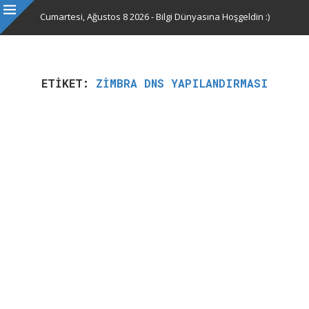
Cumartesi, Ağustos 8 2026 - Bilgi Dünyasına Hoşgeldin :)
ETIKET:
ZIMBRA DNS YAPILANDIRMASI