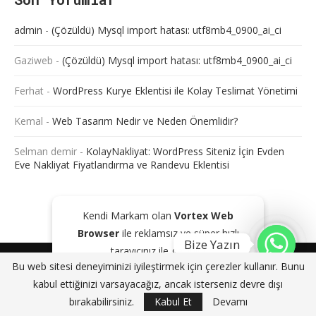
admin
-
(Çözüldü) Mysql import hatası: utf8mb4_0900_ai_ci
Gaziweb
-
(Çözüldü) Mysql import hatası: utf8mb4_0900_ai_ci
Ferhat
-
WordPress Kurye Eklentisi ile Kolay Teslimat Yönetimi
Kemal
-
Web Tasarım Nedir ve Neden Önemlidir?
Selman demir
-
KolayNakliyat: WordPress Siteniz İçin Evden
Eve Nakliyat Fiyatlandırma ve Randevu Eklentisi
Kendi Markam olan
Vortex Web
Browser
ile reklamsız ve süper hızlı
Bize Yazın
tarayıcınız ile gezinin!
@2024 - Tüm Haklarım Saklıdır. Sitede bulunan içeriklerin bir kısmı veya
Bu web sitesi deneyiminizi iyileştirmek için çerezler kullanır. Bunu
tamamı kaynak gösterilse dahi kopyalanması, çoğaltılması ve
GOOGLE PLAY'DEN İNDIR
KAPAT
kabul ettiğinizi varsayacağız, ancak isterseniz devre dışı
dağıtılması yasaktır. Aksi durumda yasal yollar ile işlem başlatacağımızı
bildiririz.
bırakabilirsiniz.
Kabul Et
Devamı