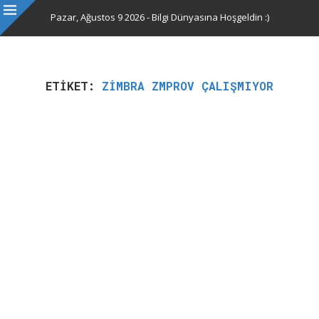
Pazar, Ağustos 9 2026 - Bilgi Dünyasına Hoşgeldin :)
ETIKET:
ZIMBRA ZMPROV ÇALIŞMIYOR