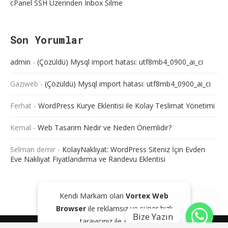
cPanel SSH Üzerinden Inbox Silme
Son Yorumlar
admin
-
(Çözüldü) Mysql import hatası: utf8mb4_0900_ai_ci
Gaziweb
-
(Çözüldü) Mysql import hatası: utf8mb4_0900_ai_ci
Ferhat
-
WordPress Kurye Eklentisi ile Kolay Teslimat Yönetimi
Kemal
-
Web Tasarım Nedir ve Neden Önemlidir?
Selman demir
-
KolayNakliyat: WordPress Siteniz İçin Evden
Eve Nakliyat Fiyatlandırma ve Randevu Eklentisi
Kendi Markam olan
Vortex Web
Browser
ile reklamsız ve süper hızlı
Bize Yazın
tarayıcınız ile gezinin!