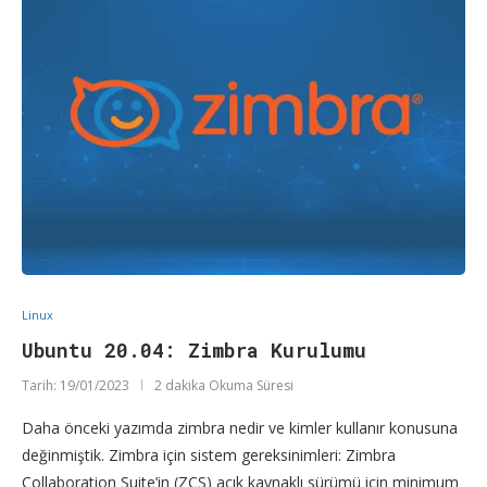
Linux
Ubuntu 20.04: Zimbra Kurulumu
Tarih:
19/01/2023
2 dakika Okuma Süresi
Daha önceki yazımda zimbra nedir ve kimler kullanır konusuna
değinmiştik. Zimbra için sistem gereksinimleri: Zimbra
Collaboration Suite’in (ZCS) açık kaynaklı sürümü için minimum