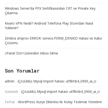
Windows Server’da PFX Sertifikasından CRT ve Private Key
Çıkarma
Kivaro VPN Nedir? Android Telefona Play Store’dan Nasıl
Yüklenir?
Zimbra zmprov ERROR: service.PERM_DENIED Hatası ve Kalıcı
Çözümü
cPanel SSH Üzerinden Inbox Silme
Son Yorumlar
admin
-
(Çözüldü) Mysql import hatası: utf8mb4_0900_ai_ci
Gaziweb
-
(Çözüldü) Mysql import hatası: utf8mb4_0900_ai_ci
Ferhat
-
WordPress Kurye Eklentisi ile Kolay Teslimat Yönetimi