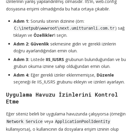
izinlerinin yanlış yapılandırılmış olmasıdır. IIS’in, web.config
dosyasına erişimi olmadığında bu hata ortaya çıkabilir.
Adım 1:
Sorunlu sitenin dizinine (örn:
) sağ
C:\inetpub\wwwroot\next.umitturanli.com.tr
tıklayın ve
Özellikler
‘i seçin.
Adım 2:
Güvenlik
sekmesine gidin ve gerekli izinlerin
doğru ayarlandığından emin olun.
Adım 3:
Listede
IIS_IUSRS
grubunun bulunduğundan ve bu
grubun okuma iznine sahip olduğundan emin olun.
Adım 4:
Eğer gerekli izinler eklenmemişse,
Düzenle
seçeneği ile IIS_IUSRS grubunu ekleyin ve izinleri ayarlayın.
Uygulama Havuzu İzinlerini Kontrol
Etme
Eğer siteniz belirli bir uygulama havuzunda çalışıyorsa (örneğin
veya
Network Service
ApplicationPoolIdentity
kullanıyorsa), o kullanıcının da dosyalara erişim izninin olup