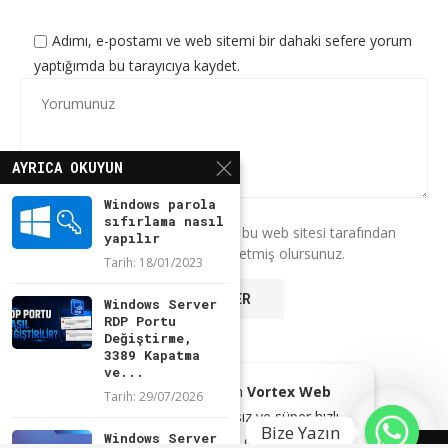
Adımı, e-postamı ve web sitemi bir dahaki sefere yorum
yaptığımda bu tarayıcıya kaydet.
AYRICA OKUYUN
Windows parola
sıfırlama nasıl
* Bu formu kullanarak verilerinizin bu web sitesi tarafından
yapılır
saklanmasını ve işlenmesini kabul etmiş olursunuz.
Tarih:
18/01/2023
Windows Server
RDP Portu
Değiştirme,
3389 Kapatma
ve...
Kendi Markam olan
Vortex Web
Tarih:
29/07/2026
Browser
ile reklamsız ve süper hızlı
Bize Yazın
Windows Server
tarayıcınız ile gezinin!