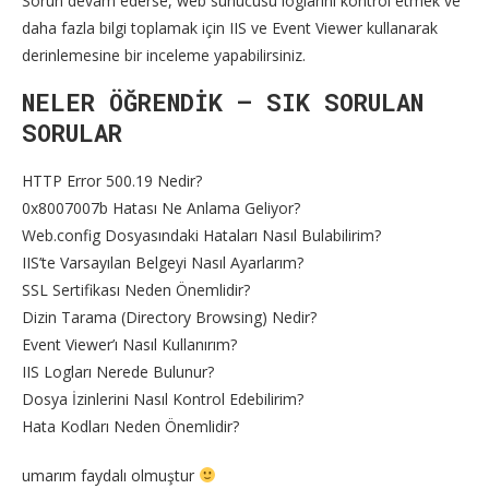
Sorun devam ederse, web sunucusu loglarını kontrol etmek ve
daha fazla bilgi toplamak için IIS ve Event Viewer kullanarak
derinlemesine bir inceleme yapabilirsiniz.
NELER ÖĞRENDİK – SIK SORULAN
SORULAR
HTTP Error 500.19 Nedir?
0x8007007b Hatası Ne Anlama Geliyor?
Web.config Dosyasındaki Hataları Nasıl Bulabilirim?
IIS’te Varsayılan Belgeyi Nasıl Ayarlarım?
SSL Sertifikası Neden Önemlidir?
Dizin Tarama (Directory Browsing) Nedir?
Event Viewer’ı Nasıl Kullanırım?
IIS Logları Nerede Bulunur?
Dosya İzinlerini Nasıl Kontrol Edebilirim?
Hata Kodları Neden Önemlidir?
umarım faydalı olmuştur