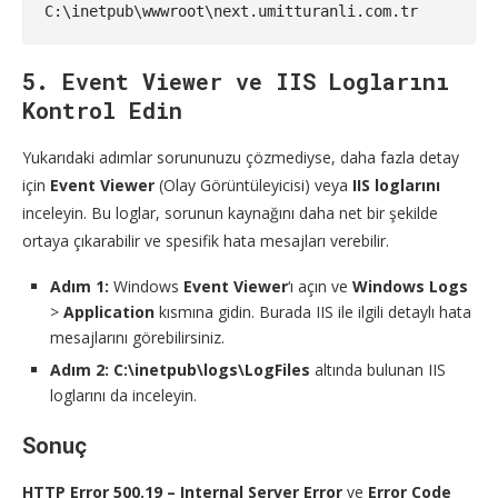
C:\inetpub\wwwroot\next.umitturanli.com.tr
5. Event Viewer ve IIS Loglarını
Kontrol Edin
Yukarıdaki adımlar sorununuzu çözmediyse, daha fazla detay
için
Event Viewer
(Olay Görüntüleyicisi) veya
IIS loglarını
inceleyin. Bu loglar, sorunun kaynağını daha net bir şekilde
ortaya çıkarabilir ve spesifik hata mesajları verebilir.
Adım 1:
Windows
Event Viewer
‘ı açın ve
Windows Logs
>
Application
kısmına gidin. Burada IIS ile ilgili detaylı hata
mesajlarını görebilirsiniz.
Adım 2:
C:\inetpub\logs\LogFiles
altında bulunan IIS
loglarını da inceleyin.
Sonuç
HTTP Error 500.19 – Internal Server Error
ve
Error Code