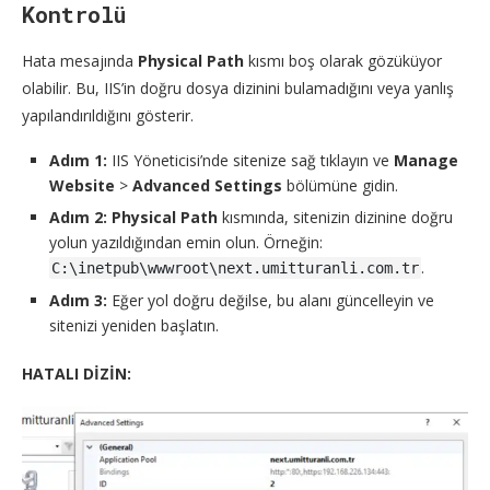
Kontrolü
Hata mesajında
Physical Path
kısmı boş olarak gözüküyor
olabilir. Bu, IIS’in doğru dosya dizinini bulamadığını veya yanlış
yapılandırıldığını gösterir.
Adım 1:
IIS Yöneticisi’nde sitenize sağ tıklayın ve
Manage
Website
>
Advanced Settings
bölümüne gidin.
Adım 2:
Physical Path
kısmında, sitenizin dizinine doğru
yolun yazıldığından emin olun. Örneğin:
.
C:\inetpub\wwwroot\next.umitturanli.com.tr
Adım 3:
Eğer yol doğru değilse, bu alanı güncelleyin ve
sitenizi yeniden başlatın.
HATALI DİZİN: