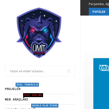
Perşembe, Ağu
POPÜLER
ÖZEL TEKNOLOJI
PROJELER
ÖZEL KODLAMA
WEB ARAÇLARI
GOOGLE PLAY STORE