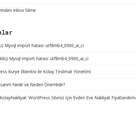
rinden Inbox Silme
mlar
ü) Mysql import hatası: utf8mb4_0900_ai_ci
ldü) Mysql import hatası: utf8mb4_0900_ai_ci
ss Kurye Eklentisi ile Kolay Teslimat Yönetimi
sarım Nedir ve Neden Önemlidir?
KolayNakliyat: WordPress Siteniz İçin Evden Eve Nakliyat Fiyatlandırm