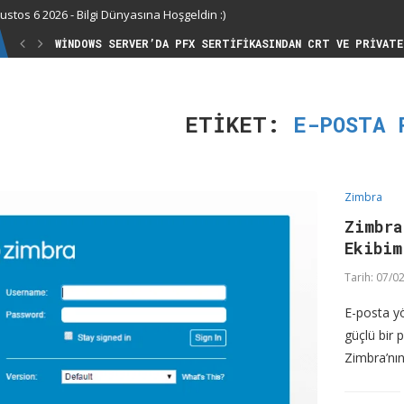
stos 6 2026 - Bilgi Dünyasına Hoşgeldin :)
WINDOWS SERVER’DA PFX SERTIFIKASINDAN CRT VE PRIVATE
ETIKET:
E-POSTA 
Zimbra
Zimbr
Ekibim
Tarih:
07/02
E-posta yö
güçlü bir 
Zimbra’nın