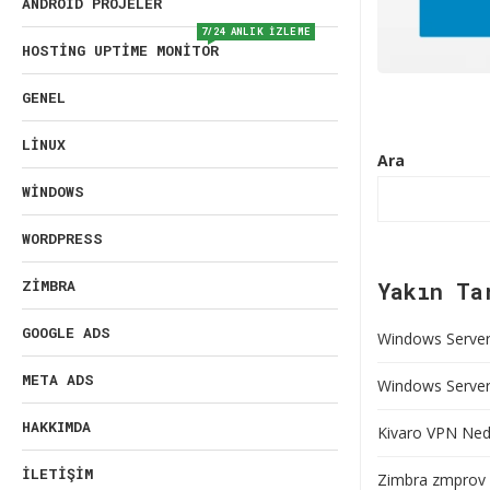
ANDROID PROJELER
7/24 ANLIK İZLEME
HOSTING UPTIME MONITOR
GENEL
LINUX
Ara
WINDOWS
WORDPRESS
ZIMBRA
Yakın Ta
GOOGLE ADS
Windows Server 
META ADS
Windows Server’
HAKKIMDA
Kivaro VPN Nedi
İLETIŞIM
Zimbra zmprov 