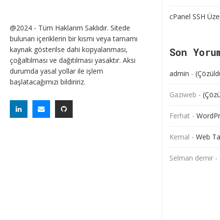
cPanel SSH Üze
@2024 - Tüm Haklarım Saklıdır. Sitede
bulunan içeriklerin bir kısmı veya tamamı
kaynak gösterilse dahi kopyalanması,
Son Yoru
çoğaltılması ve dağıtılması yasaktır. Aksi
durumda yasal yollar ile işlem
admin
-
(Çözüld
başlatacağımızı bildiririz.
Gaziweb
-
(Çözü
Ferhat
-
WordPre
Kemal
-
Web Ta
Selman demir
-