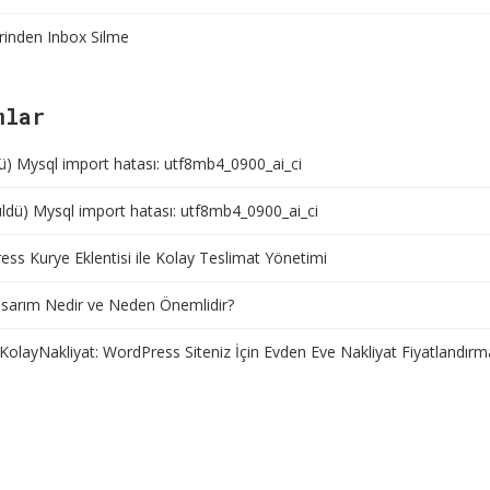
rinden Inbox Silme
mlar
ü) Mysql import hatası: utf8mb4_0900_ai_ci
ldü) Mysql import hatası: utf8mb4_0900_ai_ci
ss Kurye Eklentisi ile Kolay Teslimat Yönetimi
sarım Nedir ve Neden Önemlidir?
KolayNakliyat: WordPress Siteniz İçin Evden Eve Nakliyat Fiyatlandırm