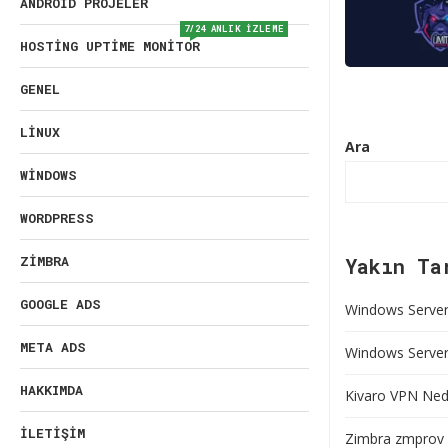
ANDROID PROJELER
7/24 ANLIK İZLEME
HOSTING UPTIME MONITOR
GENEL
LINUX
Ara
WINDOWS
WORDPRESS
ZIMBRA
Yakın Ta
GOOGLE ADS
Windows Server 
META ADS
Windows Server’
HAKKIMDA
Kivaro VPN Nedi
İLETIŞIM
Zimbra zmprov 