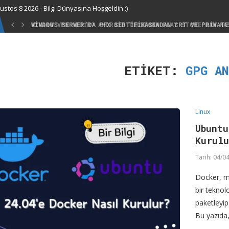
ustos 8 2026 - Bilgi Dünyasına Hoşgeldin :)
KIVARO VPN NEDIR? ANDROID TELEFONA PLAY STORE’DAN NA
ETIKET:
GPG A
Linux
Ubuntu
Kurul
Tarih:
04/04
Docker, m
bir teknol
paketleyip
Bu yazıda