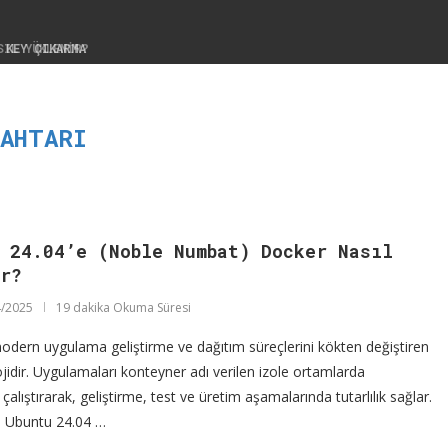
SIL YÜKLENIR?
NAHTARI
 24.04’e (Noble Numbat) Docker Nasıl
ur?
/2025
19 dakika Okuma Süresi
odern uygulama geliştirme ve dağıtım süreçlerini kökten değiştiren
ojidir. Uygulamaları konteyner adı verilen izole ortamlarda
 çalıştırarak, geliştirme, test ve üretim aşamalarında tutarlılık sağlar.
, Ubuntu 24.04 …