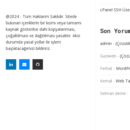
cPanel SSH Üze
@2024 - Tüm Haklarım Saklıdır. Sitede
bulunan içeriklerin bir kısmı veya tamamı
kaynak gösterilse dahi kopyalanması,
Son Yoru
çoğaltılması ve dağıtılması yasaktır. Aksi
durumda yasal yollar ile işlem
admin
-
(Çözüld
başlatacağımızı bildiririz.
Gaziweb
-
(Çözü
Ferhat
-
WordPre
Kemal
-
Web Ta
Selman demir
-