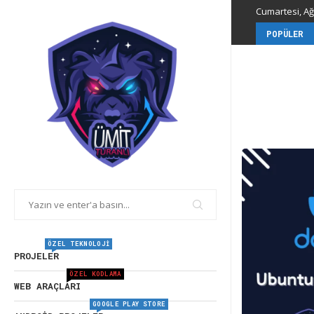
Cumartesi, Ağ
POPÜLER
ÖZEL TEKNOLOJI
PROJELER
ÖZEL KODLAMA
WEB ARAÇLARI
GOOGLE PLAY STORE