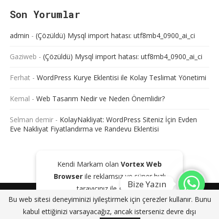
Son Yorumlar
admin
-
(Çözüldü) Mysql import hatası: utf8mb4_0900_ai_ci
Gaziweb
-
(Çözüldü) Mysql import hatası: utf8mb4_0900_ai_ci
Ferhat
-
WordPress Kurye Eklentisi ile Kolay Teslimat Yönetimi
Kemal
-
Web Tasarım Nedir ve Neden Önemlidir?
Selman demir
-
KolayNakliyat: WordPress Siteniz İçin Evden
Eve Nakliyat Fiyatlandırma ve Randevu Eklentisi
Kendi Markam olan
Vortex Web
Browser
ile reklamsız ve süper hızlı
Bize Yazın
tarayıcınız ile gezinin!
@2024 - Tüm Haklarım Saklıdır. Sitede bulunan içeriklerin bir kısmı veya
Bu web sitesi deneyiminizi iyileştirmek için çerezler kullanır. Bunu
tamamı kaynak gösterilse dahi kopyalanması, çoğaltılması ve
GOOGLE PLAY'DEN İNDIR
KAPAT
kabul ettiğinizi varsayacağız, ancak isterseniz devre dışı
dağıtılması yasaktır. Aksi durumda yasal yollar ile işlem başlatacağımızı