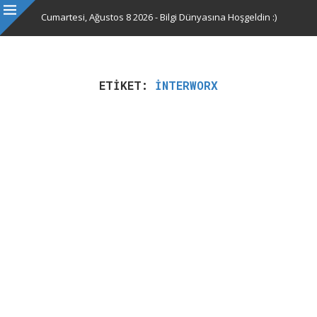
Cumartesi, Ağustos 8 2026 - Bilgi Dünyasına Hoşgeldin :)
ETIKET:
INTERWORX