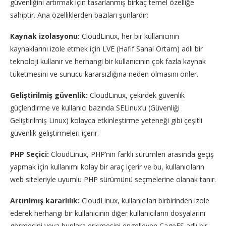
güvenliğini artırmak için tasarlanmış birkaç temel özelliğe
sahiptir. Ana özelliklerden bazıları şunlardır:
Kaynak izolasyonu:
CloudLinux, her bir kullanıcının
kaynaklarını izole etmek için LVE (Hafif Sanal Ortam) adlı bir
teknoloji kullanır ve herhangi bir kullanıcının çok fazla kaynak
tüketmesini ve sunucu kararsızlığına neden olmasını önler.
Geliştirilmiş güvenlik:
CloudLinux, çekirdek güvenlik
güçlendirme ve kullanıcı bazında SELinux’u (Güvenliği
Geliştirilmiş Linux) kolayca etkinleştirme yeteneği gibi çeşitli
güvenlik geliştirmeleri içerir.
PHP Seçici:
CloudLinux, PHP’nin farklı sürümleri arasında geçiş
yapmak için kullanımı kolay bir araç içerir ve bu, kullanıcıların
web siteleriyle uyumlu PHP sürümünü seçmelerine olanak tanır.
Artırılmış kararlılık:
CloudLinux, kullanıcıları birbirinden izole
ederek herhangi bir kullanıcının diğer kullanıcıların dosyalarını
görmesini veya bunlara erişmesini engelleyen CageFS adlı bir