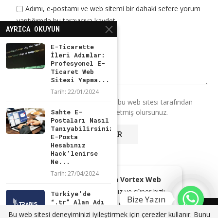
Adımı, e-postamı ve web sitemi bir dahaki sefere yorum
yaptığımda bu tarayıcıya kaydet.
AYRICA OKUYUN
E-Ticarette
İleri Adımlar:
Profesyonel E-
Ticaret Web
Sitesi Yapma...
Tarih:
22/01/2024
* Bu formu kullanarak verilerinizin bu web sitesi tarafından
saklanmasını ve işlenmesini kabul etmiş olursunuz.
Sahte E-
Postaları Nasıl
Tanıyabilirsiniz?
E-Posta
Hesabınız
Hack’lenirse
Ne...
Tarih:
27/04/2024
Kendi Markam olan
Vortex Web
Browser
ile reklamsız ve süper hızlı
Türkiye’de
Bize Yazın
“.tr” Alan Adı
tarayıcınız ile gezinin!
Tahsisleri
@2024 - Tüm Haklarım Saklıdır. Sitede bulunan içeriklerin bir kısmı veya
Bu web sitesi deneyiminizi iyileştirmek için çerezler kullanır. Bunu