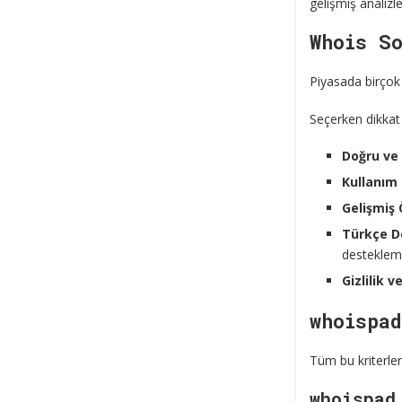
gelişmiş analizle
Whois So
Piyasada birçok 
Seçerken dikkat
Doğru ve 
Kullanım 
Gelişmiş 
Türkçe De
desteklem
Gizlilik v
whoispa
Tüm bu kriterle
whoispad