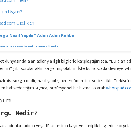
pad.com Nedir?
 için Uygun?
ad.com Özellikleri
rgu Nasıl Yapılır? Adım Adım Rehber
rgu Ücretsiz mi, Ücretli mi?
rgu Hakkında Sıkça Sorulan Sorular (SSS)
 dünyasında alan adlarıyla ilgili bilgilerle karşılaştığınızda, “Bu alan a
ğrenilir?” gibi sorular aklınıza gelmiş olabilir. İşte bu noktada devreye
wh
rgu Artık Çok Daha Kolay!
whois sorgu
nedir, nasıl yapılır, neden önemlidir ve özellikle Türkiye’de
den bahsedeceğim. Ayrıca, profesyonel bir hizmet olarak
whoispad.c
yalım!
orgu Nedir?
aca bir alan adının veya IP adresinin kayıt ve sahiplik bilgilerini sorgul