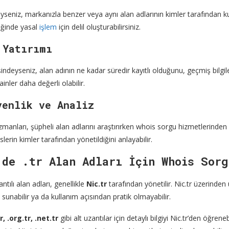
yseniz, markanızla benzer veya aynı alan adlarının kimler tarafından kulla
tiğinde yasal
işlem
için delil oluşturabilirsiniz.
 Yatırımı
işindeyseniz, alan adının ne kadar süredir kayıtlı olduğunu, geçmiş bilgi
inler daha değerli olabilir.
venlik ve Analiz
zmanları, şüpheli alan adlarını araştırırken whois sorgu hizmetlerinden f
slerin kimler tarafından yönetildiğini anlayabilir.
’de .tr Alan Adları İçin Whois Sorg
antılı alan adları, genellikle
Nic.tr
tarafından yönetilir. Nic.tr üzerinde
gi sunabilir ya da kullanım açısından pratik olmayabilir.
, .org.tr, .net.tr
gibi alt uzantılar için detaylı bilgiyi Nic.tr’den öğr