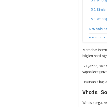
whois
Kimler
whoisp
Whois So
Whois So
Whois So
Merhaba! İnternet
bilgileri nasıl ö
Whois So
Bu yazıda, size
yapabileceğiniz
Hazırsanız başla
Whois S
Whois sorgu, kıs