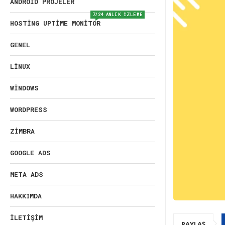
ANDROID PROJELER
7/24 ANLIK İZLEME
HOSTING UPTIME MONITOR
GENEL
LINUX
WINDOWS
WORDPRESS
ZIMBRA
GOOGLE ADS
META ADS
HAKKIMDA
İLETIŞIM
PAYLAŞ