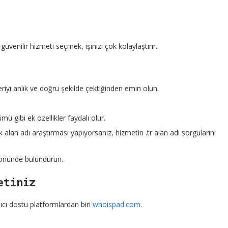
venilir hizmeti seçmek, işinizi çok kolaylaştırır.
eriyi anlık ve doğru şekilde çektiğinden emin olun.
ü gibi ek özellikler faydalı olur.
 alan adı araştırması yapıyorsanız, hizmetin .tr alan adı sorgularını
z önünde bulundurun.
etiniz
ıcı dostu platformlardan biri
whoispad.com
.