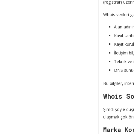
(registrar) üzeri
Whois verileri g
Alan adını
Kayıt tari
Kayıt kuru
İletişim bi
Teknik ve 
DNS sunuc
Bu bilgiler, inter
Whois So
Şimdi şöyle düşün
ulaşmak çok ön
Marka Ko