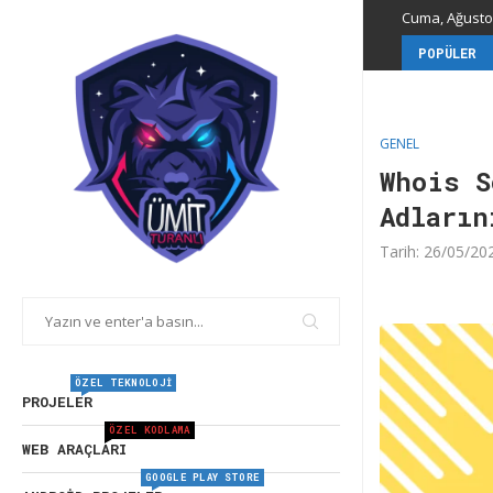
Cuma, Ağustos
POPÜLER
GENEL
Whois S
Adların
Tarih:
26/05/20
ÖZEL TEKNOLOJI
PROJELER
ÖZEL KODLAMA
WEB ARAÇLARI
GOOGLE PLAY STORE