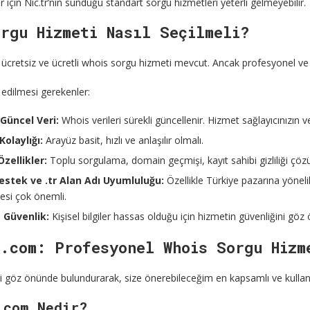
r için Nic.tr’nin sunduğu standart sorgu hizmetleri yeterli gelmeyebilir.
rgu Hizmeti Nasıl Seçilmeli?
ücretsiz ve ücretli whois sorgu hizmeti mevcut. Ancak profesyonel ve gü
 edilmesi gerekenler:
Güncel Veri:
Whois verileri sürekli güncellenir. Hizmet sağlayıcınızın v
Kolaylığı:
Arayüz basit, hızlı ve anlaşılır olmalı.
Özellikler:
Toplu sorgulama, domain geçmişi, kayıt sahibi gizliliği çözüm
stek ve .tr Alan Adı Uyumluluğu:
Özellikle Türkiye pazarına yönelik
esi çok önemli.
e Güvenlik:
Kişisel bilgiler hassas olduğu için hizmetin güvenliğini gö
d.com: Profesyonel Whois Sorgu Hizm
ri göz önünde bulundurarak, size önerebileceğim en kapsamlı ve kullan
.com Nedir?