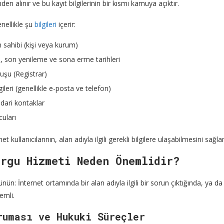
nden alınır ve bu kayıt bilgilerinin bir kısmı kamuya açıktır.
enellikle şu
bilgileri
içerir:
n sahibi (kişi veya kurum)
hi, son yenileme ve sona erme tarihleri
luşu (Registrar)
lgileri (genellikle e-posta ve telefon)
idari kontaklar
uları
net kullanıcılarının, alan adıyla ilgili gerekli bilgilere ulaşabilmesini sağlar
rgu Hizmeti Neden Önemlidir?
ün: İnternet ortamında bir alan adıyla ilgili bir sorun çıktığında, ya da b
emli.
ruması ve Hukuki Süreçler