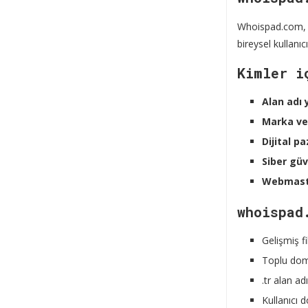
Whoispad.com, al
bireysel kullanı
Kimler i
Alan adı 
Marka ve
Dijital p
Siber güv
Webmast
whoispad
Gelişmiş fi
Toplu dom
.tr alan a
Kullanıcı 