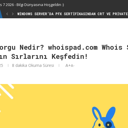
 7 2026 - Bilgi Dünyasına Hoşgeldin :)
WINDOWS SERVER’DA PFX SERTIFIKASINDAN CRT VE PRIVATE
KIVARO VPN NEDIR? ANDROID TELEFONA PLAY STORE’DAN NA
orgu Nedir? whoispad.com Whois 
ın Sırlarını Keşfedin!
25
8 dakika Okuma Süresi
A+
A-