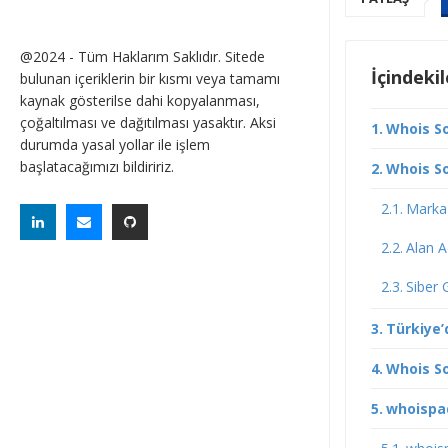
@2024 - Tüm Haklarım Saklıdır. Sitede
İçindekil
bulunan içeriklerin bir kısmı veya tamamı
kaynak gösterilse dahi kopyalanması,
çoğaltılması ve dağıtılması yasaktır. Aksi
Whois S
durumda yasal yollar ile işlem
başlatacağımızı bildiririz.
Whois S
Marka 
Alan A
Siber 
Türkiye’d
Whois So
whoispa