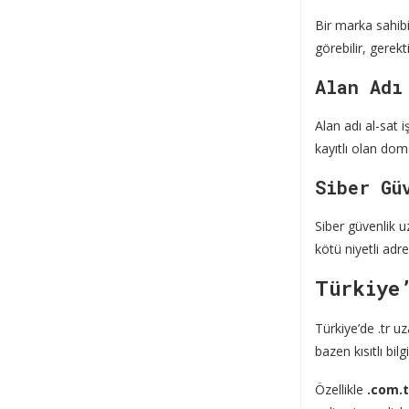
Bir marka sahibi
görebilir, gerek
Alan Adı
Alan adı al-sat 
kayıtlı olan doma
Siber Gü
Siber güvenlik u
kötü niyetli adre
Türkiye
Türkiye’de .tr uz
bazen kısıtlı bil
Özellikle
.com.tr