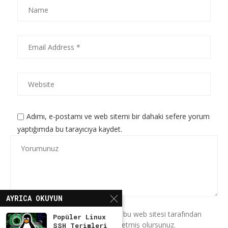
Adımı, e-postamı ve web sitemi bir dahaki sefere yorum
yaptığımda bu tarayıcıya kaydet.
AYRICA OKUYUN
* Bu formu kullanarak verilerinizin bu web sitesi tarafından
Popüler Linux
saklanmasını ve işlenmesini kabul etmiş olursunuz.
SSH Terimleri