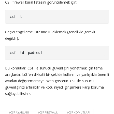
CSF firewall kural listesini görüntülemek için:
csf -l
Geçici engelleme listesine IP eklemek (genellikle gerekli
değildir):
csf -td ipadresi
Bu komutlar, CSF ile sunucu güvenliğini yönetmek için temel
araçlardır. Lütfen dikkatli bir şekilde kullanın ve yanlışlıkla önemli
ayarları değiştirmemeye özen gösterin. CSF ile sunucu
güvenliğinizi artırabilir ve kötü niyetli girişimlere karşı koruma
sağlayabilirsiniz.
#CSF AYARLARI
#CSF FIREWALL
#CSF KOMUTLARI