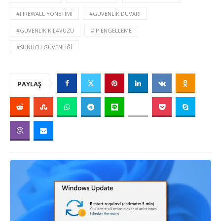
#FIREWALL YÖNETIMI
#GÜVENLIK DUVARI
#GÜVENLIK KILAVUZU
#IP ENGELLEME
#SUNUCU GÜVENLIĞI
PAYLAŞ