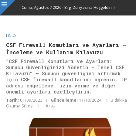
Cuma, Ağustos 7 2026 - Bilgi Dünyasına Hoşgeldin :)
LINUX
CSF Firewall Komutları ve Ayarları –
İnceleme ve Kullanım Kılavuzu
"CSF Firewall Komutları ve Ayarları:
Sunucu Güvenliğinizi Yönetin - Temel CSF
Kılavuzu" – Sunucu güvenliğini artırmak
için CSF firewall komutlarını öğrenin. IP
adresi engelleme, izin verme ve diğer
önemli ayarları özelleştirin.
Tarih:
01/09/2023
Güncelleme:
11/10/2024
3 dakika
Okuma Süresi
A+
A-