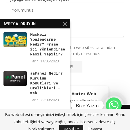
AYRICA OKUYUN
Maskeli
Yönlendirme
Nedir? Frame
* Bu formu kullanarak verilerinizin bu web sitesi tarafından
içi Yönlendirme
saklanmasını ve işlenmesini kabul etmiş olursunuz.
Nasıl Yapılır?
Tarih:
14/08/2023
aaPanel Nedir?
Kurulum
Komutları ve
Özellikleri –
Web...
Kendi Markam olan
Vortex Web
Tarih:
29/09/2023
Browser
ile reklamsız ve süper hızlı
Bize Yazın
tarayıcınız ile gezinin!
Zimbra Mail
@2024 - Tüm Haklarım Saklıdır. Sitede bulunan içeriklerin bir kısmı veya
Bu web sitesi deneyiminizi iyileştirmek için çerezler kullanır. Bunu
nedir? Kimler
tamamı kaynak gösterilse dahi kopyalanması, çoğaltılması ve
GOOGLE PLAY'DEN İNDIR
KAPAT
kabul ettiğinizi varsayacağız, ancak isterseniz devre dışı
tercih eder?
dağıtılması yasaktır. Aksi durumda yasal yollar ile işlem başlatacağımızı
bildiririz.
bırakabilirsiniz.
Kabul Et
Devamı
Tarih:
18/01/2023