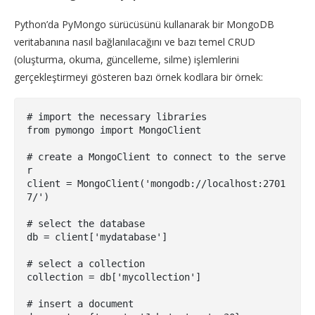
Python’da PyMongo sürücüsünü kullanarak bir MongoDB
veritabanına nasıl bağlanılacağını ve bazı temel CRUD
(oluşturma, okuma, güncelleme, silme) işlemlerini
gerçekleştirmeyi gösteren bazı örnek kodlara bir örnek:
# import the necessary libraries

from pymongo import MongoClient

# create a MongoClient to connect to the serve
r

client = MongoClient('mongodb://localhost:2701
7/')

# select the database

db = client['mydatabase']

# select a collection

collection = db['mycollection']

# insert a document
