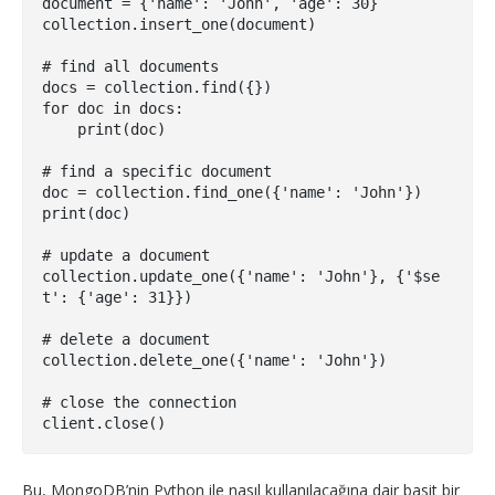
document = {'name': 'John', 'age': 30}

collection.insert_one(document)

# find all documents

docs = collection.find({})

for doc in docs:

    print(doc)

# find a specific document

doc = collection.find_one({'name': 'John'})

print(doc)

# update a document

collection.update_one({'name': 'John'}, {'$se
t': {'age': 31}})

# delete a document

collection.delete_one({'name': 'John'})

# close the connection

client.close()
Bu, MongoDB’nin Python ile nasıl kullanılacağına dair basit bir