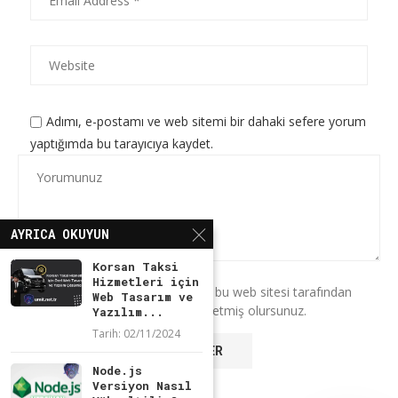
Adımı, e-postamı ve web sitemi bir dahaki sefere yorum
yaptığımda bu tarayıcıya kaydet.
AYRICA OKUYUN
Korsan Taksi
Hizmetleri için
* Bu formu kullanarak verilerinizin bu web sitesi tarafından
Web Tasarım ve
saklanmasını ve işlenmesini kabul etmiş olursunuz.
Yazılım...
Tarih:
02/11/2024
Node.js
Versiyon Nasıl