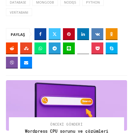
DATABASE
MONGODB
NODEJS
PYTHON
VERITABANI
PAYLAŞ
ÖNCEKI GÖNDERI
Wordpress CPU sorunu ve çözümleri