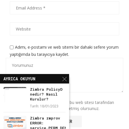
Adımı, e-postamı ve web sitemi bir dahaki sefere yorum
yaptığımda bu tarayıcıya kaydet.
AYRICA OKUYUN
Zimbra PolicyD
nedir? Nasıl
Kurulur?
* Bu formu kullanarak verilerinizin bu web sitesi tarafından
Tarih:
18/01/2023
saklanmasını ve işlenmesini kabul etmiş olursunuz.
Zimbra zmprov
ERROR:
service.PERM_DENIED